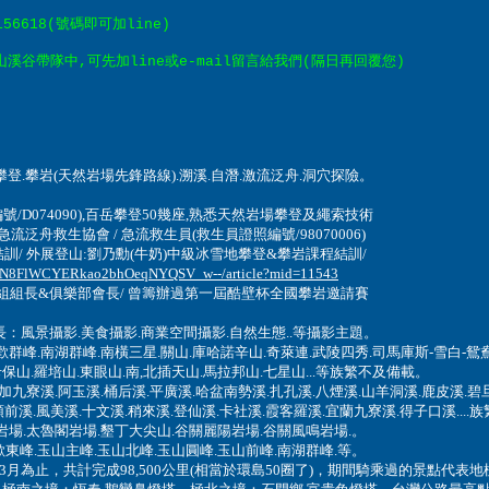
56618(號碼即可加line)
谷帶隊中,可先加line或e-mail留言給我們(隔日再回覆您)
登.攀岩(天然岩場先鋒路線).溯溪.自潛.激流泛舟.洞穴探險。
編號
/D074090),
百岳攀登50幾座,熟悉天然岩場攀登及繩索技術
流泛舟救生協會 / 急流救生員(救生員證照編號/98070006)
/ 外展登山:劉乃勳(牛奶)
中級冰雪地攀登&攀岩課程結訓/
w!FN8FlWCYERkao2bhOeqNYQSV_w--/article?mid=11543
組長&俱樂部會長/ 曾
籌辦過第一屆酷壁杯全國攀岩邀請賽
長：風景攝影.美食攝影.商業空間攝影.自然生態..等攝影主題。
歡群峰
.
南湖群峰
.
南橫三星
.
關山
.
庫哈諾辛山
.
奇萊連
.
武陵四秀
.
司馬庫斯-雪白-鴛
卡保山
.羅培山.
東眼山
.
南,北插天山
.馬拉邦山.
七星山
...
等族繁不及備載。
加九寮溪
.
阿玉溪
.
桶后溪
.
平廣溪
.
哈盆南勢溪
.扎孔溪.
八煙溪
.
山羊洞溪
.
鹿皮溪
.
碧
頭前溪
.
風美溪
.十文溪.稍來溪.登仙溪
.卡社溪.霞客羅溪.宜蘭九寮溪.得子口溪....
族
岩場
.
太魯閣岩場
.
墾丁大尖山
.
谷關麗陽岩場.谷關風鳴岩場.。
歡東峰
.
玉山主峰
.
玉山北峰
.
玉山圓峰
.玉山前峰
.南湖群峰.等。
011年03月為止，共計完成98,500公里(相當於環島50圈了)，期間騎乘過的景