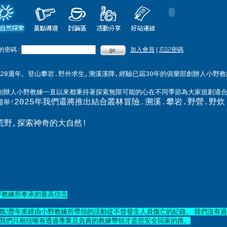
趟全台灣各地溯溪秘境探索之旅❤凡報名端午連假出發梯次12歲以下小朋友另可
的密碼 :
加入會員
|
忘記密碼
滿28週年。登山攀岩.野外求生,溯溪溪降,經驗已屆30年的俱樂部創辦人小
創辦人小野教練一直以來都秉持著探索無限可能的心在不同季節為大家規劃適
2025年我們還將推出結合叢林冒險.溯溪.攀岩.野營.野
盛舉!
荒野,探索神奇的大自然!
野教練
所奉承的最高信念
氛
!
歷年來經由小野教練所帶領的活動從不曾發生人員傷亡的紀錄
。
我們沒有過
我們只相信唯有透過專業且負責的教練帶領才是您安全回家的路。