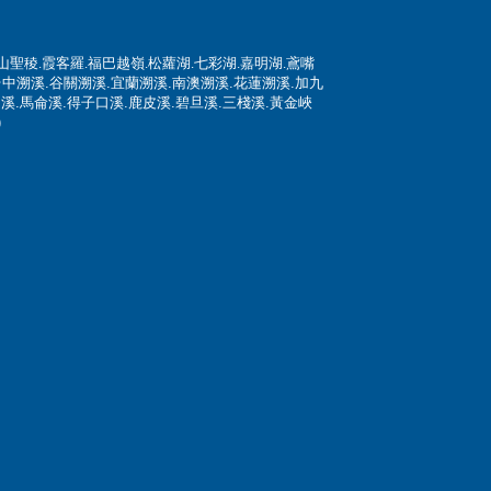
山聖稜
.
霞客羅
.
福巴越嶺
.
松蘿湖
.七彩湖.嘉明湖.鳶嘴
台中溯溪.谷關溯溪.宜蘭溯溪.南澳溯溪.花蓮溯溪.加九
文溪.馬侖溪.得子口溪.鹿皮溪.碧旦溪.三棧溪.黃金峽
)