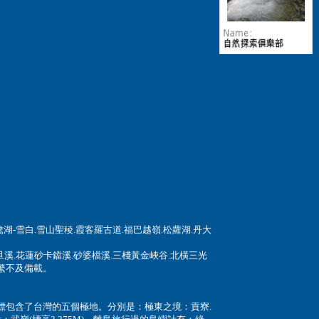
鴦湖-雪白
.
雪山聖稜
.
霞客羅古道
.
福巴越嶺
.
松蘿湖
.丹大
旦溪
.
花蓮砂卡鐺溪
.
砂婆檔溪
.
三棧黃金峽谷
.
北橫三光
繁不及備載。
點代表地標包含了台灣的五個極地。分別是：極東之境：貢寮.