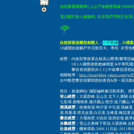
自然探索俱樂部
(上山下海服務專線)09581
電話撥打無人接聽時,表示我們可能正在深山溪
自然探索俱樂部創辦人
－
．小檔案
小野教練
18歲開始接觸戶外活動至今。專長: 冰雪地攀
經歷：內政部警政署合格高山嚮導(響導證
I.R.I.A 國際搜救教練聯盟 &中華民國急
攀岩者俱樂部(R.C.C) 中級攀岩課程結訓
相關報導：
http://tw.myblog.yahoo.com/j
台中酷壁攀岩俱樂部創始會員&第一屆活動組
現任：旅遊網站/ 攝影編輯兼活動策劃
。擅
登山經歷：
大霸群峰
.
玉山主
.
北下八通關
.
合
七彩湖.鳶嘴稍來.
滿月圓山.熊空-拔刀爾山.
溯溪經歷：
南澳南溪
.
吶仔溪
.中坑溪.
瑪鍊溪
.
溪
.
塔曼溪
.塔克金
溪
.白石溪.
玉峰溪
.
梅花溪
.
攀岩經歷：
大壩南壁.
大砲岩.
龍洞岩場
.
旗津
冰攀經歷：
雪山主東峰下翠池.
大霸群峰
.
合
壯遊經歷：
機車環島-2006.11月起~2