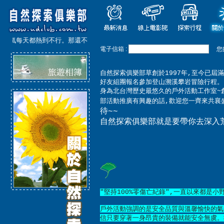
天氣每天都熱到不行。那還不快來跟隨我們家溯溪帶隊30多年經歷的小野教練來一
電子信箱 :
您
自然探索俱樂部草創於1997年,至今已屆
好友組團報名參加登山溯溪攀岩冒險行程。
身為北台灣歷史最悠久的戶外活動工作室~
部活動推廣有興趣的話,歡迎您一齊來共襄
待~~
自然探索俱樂部就是要帶你去深入
"
堅持1
00%
零傷亡紀錄
",
一直以來都是小
戶外活動強調的是安全品質與溫馨愉快的氣
信只要穿著一身昂貴的裝備就能安全無虞
。