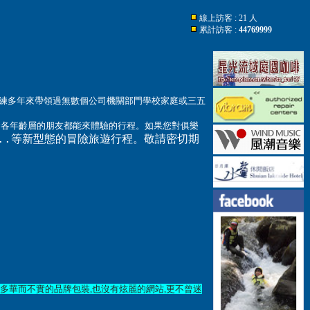
線上訪客 : 21 人
累計訪客 :
44769999
享端午節專案優惠價~~超多行程都請上大自然探索學校官網查詢＆報名大自然探
野教練多年來帶領過無數個公司機關部門學校家庭或三五
合各年齡層的朋友都能來體驗的行程
。
如果您對俱樂
炊..等新型態的冒險旅遊行程。敬請密切期
多華而不實的品牌包裝
,
也沒有炫麗的網站
,
更不曾迷