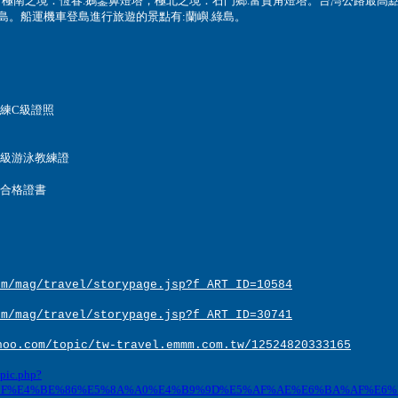
，極南之境：恆春.鵝鑾鼻燈塔，極北之境：石門鄉.富貴角燈塔。台灣公路最高點：
.龜山島。船運機車登島進行旅遊的景點有:蘭嶼.綠島。
練
C
級證照
級游泳教練證
合格證書
om/mag/travel/storypage.jsp?f_ART_ID=10584
om/mag/travel/storypage.jsp?f_ART_ID=30741
hoo.com/topic/tw-travel.emmm.com.tw/12524820333165
opic.php?
%83%8F%E4%BE%86%E5%8A%A0%E4%B9%9D%E5%AF%AE%E6%BA%AF%E6%