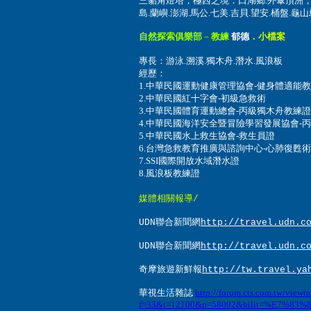
三貂角燈塔，極西之境：
口湖鄉.外傘頂洲
島.蘭嶼.澎湖.馬公.七美.吉貝.望安.桶盤
自然探索俱樂部
－
教練
郁
德
．小檔案
專長：
游泳
.溯溪
.
獨木舟
.
潛水
.
風浪板
經歷：
1.
中華民國運動健康管理協會
-
健身體適能教
2.
中華民國紅十字會
-
初級急救術
3.
中華民國體育運動總會
-
丙級獨木舟教練證
4.
中華民國海洋安全暨冒險學習發展協會
-
丙
5.
中華民國水上救生協會
-
救生員證
6.
台灣急救教育推廣與諮詢中心
-
心肺復甦術
7.SSI
國際開放水域潛水證
8.
風浪板教練證
媒體相關報導/
UDN聯合新聞網
http://travel.udn.c
UDN聯合新聞網
http://travel.udn.c
奇摩旅遊新鮮報
http://tw.travel.ya
華視生活雜誌
http://forum.cts.com.tw/viewt
f=33&t=12100&p=58092&hilit=%E7