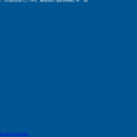
武嶺(標高3,275M)。離島旅行過的島嶼計有：綠
BA%AA#p58092