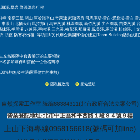
溯溪.攀岩.野溪溫泉行程
群峰
.
南橫三星
.
關山
.
庫哈諾辛山
.
奇萊連
.
武陵四秀
.
司馬庫斯-雪白-鴛鴦湖-雪白
.
雪
.
東眼山
.
北插天山
.馬拉邦山.
烏來溯溪.桃園溯溪.新竹溯溪.尖石溯溪.苗栗溯溪.
瑪鋉溪.半屏溪.八連溪.宇內溪.三光溪.梅花溪.那羅溪.風美溪.馬凹溪.松鶴溪.十
盔.防寒衣出租..等項目!(另代辦企業團隊信心建立|Team Building活動規劃
生去充當團隊中負責帶頭的主要領隊
每6名參加夥伴即搭配一位合格嚮導
100%均無發生過嚴重傷亡的事故)
|
隱私權政策
網站聲明
自然探索工作室 統編88384311(北市政府合法立案公司)
營業登記地址:北市中正區和平西路１段８４號９樓
上山下海專線0958156618(號碼可加line)