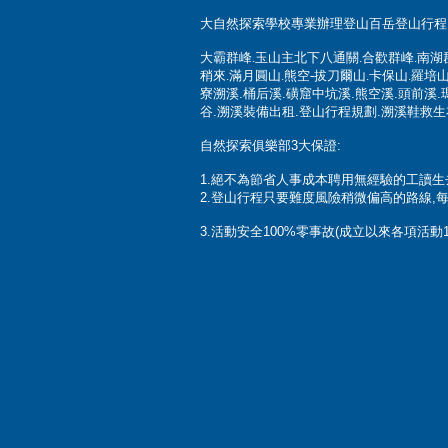
大自然探索學校專業辦理登山百岳登山行程,
大霸群峰
.
玉山主北下八通關
.
合歡群峰
.
南湖
稍來.
滿月圓山.熊空-拔刀爾山.卡保山
.羅培山
寮溯溪.桶后溪.磺窟中坑溪.熊空溪.頭前溪.
谷.溯溪裝備出租.登山行程規劃.溯溪鞋救生衣.頭
自然探索俱樂部3大保證:
1.絕不為節省人事成本聘用無經驗的工讀
2.登山行程只要難度風險稍微偏高的路線,
3.
活動安全100%零事故(成立以來各項活動